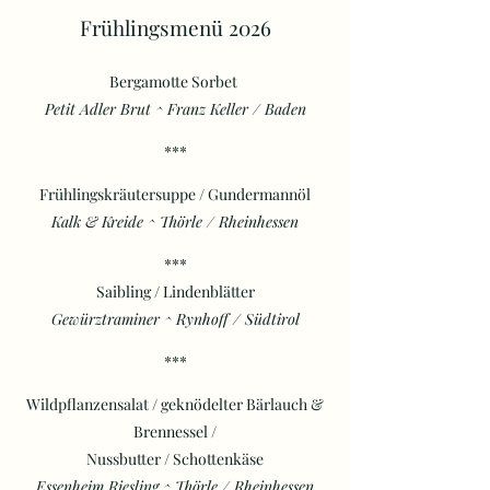
Frühlingsmenü 2026
Bergamotte Sorbet
Petit Adler Brut ^ Franz Keller / Baden
***
Frühlingskräutersuppe / Gundermannöl
Kalk & Kreide ^ Thörle / Rheinhessen
***
Saibling / Lindenblätter
Gewürztraminer ^ Rynhoff / Südtirol
***
Wildpflanzensalat / geknödelter Bärlauch &
Brennessel /
Nussbutter / Schottenkäse
Essenheim Riesling ^ Thörle / Rheinhessen