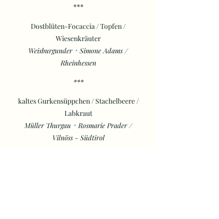
***
Dostblüten-Focaccia / Topfen /
Wiesenkräuter
Weisburgunder ^ Simone Adams /
Rheinhessen
***
kaltes Gurkensüppchen / Stachelbeere /
Labkraut
Müller Thurgau ^ Rosmarie Prader /
Vilnöss - Südtirol
***
Ceviche vom Huchen / Staudensellerie /
Holunder
Granitus ^ Santerhof / Pustertal -
Südtirol