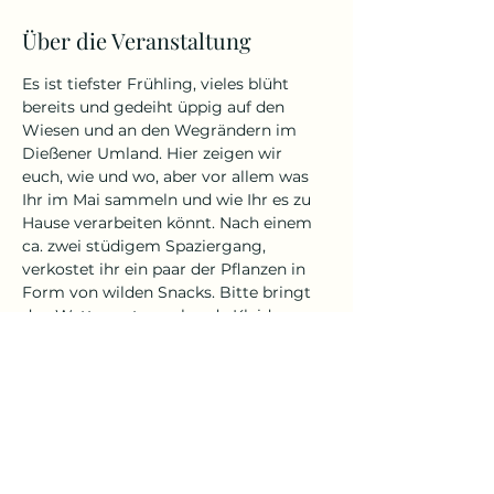
Über die Veranstaltung
Es ist tiefster Frühling, vieles blüht 
bereits und gedeiht üppig auf den 
Wiesen und an den Wegrändern im 
Dießener Umland. Hier zeigen wir 
euch, wie und wo, aber vor allem was 
Ihr im Mai sammeln und wie Ihr es zu 
Hause verarbeiten könnt. Nach einem 
ca. zwei stüdigem Spaziergang, 
verkostet ihr ein paar der Pflanzen in 
Form von wilden Snacks. Bitte bringt 
den Wetter entsprechende Kleidung 
und ggf. Zeckenschutz mit. Der 
genaue Treffpunkt wird vorab bekannt 
gegeben. Die Veranstaltung findet ab 8 
Teilnehmern statt. 
Die Richlinien zur Stornierung findet 
Ihr im Impressum.